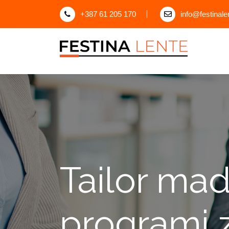
+387 61 205 170
info@festinale
Tailor ma
programi 