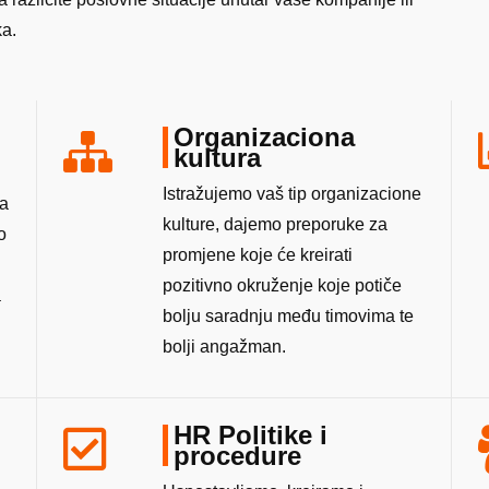
ka.
Organizaciona
kultura
Istražujemo vaš tip organizacione
za
kulture, dajemo preporuke za
o
promjene koje će kreirati
pozitivno okruženje koje potiče
a
bolju saradnju među timovima te
bolji angažman.
HR Politike i
procedure