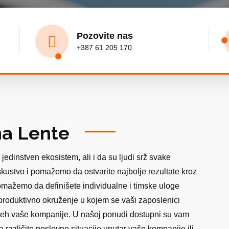
Pozovite nas
+387 61 205 170
na Lente
edinstven ekosistem, ali i da su ljudi srž svake
skustvo i pomažemo da ostvarite najbolje rezultate kroz
omažemo da definišete individualne i timske uloge
 produktivno okruženje u kojem se vaši zaposlenici
spjeh vaše kompanije. U našoj ponudi dostupni su vam
 različite poslovne situacije unutar vaše kompanije ili