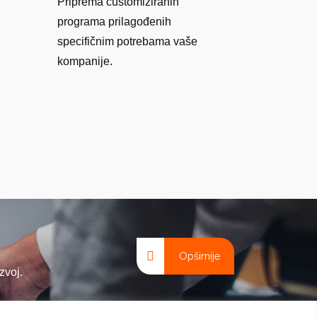
Priprema customiziranih
programa prilagođenih
specifičnim potrebama vaše
kompanije.
Opširnije
zvoj.