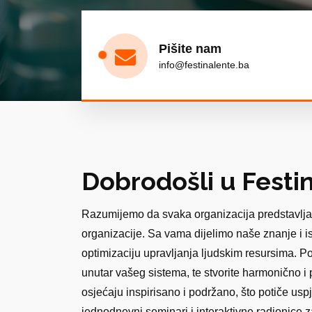
Pišite nam
info@festinalente.ba
Dobrodošli u Festi
Razumijemo da svaka organizacija predstavlja j
organizacije. Sa vama dijelimo naše znanje i i
optimizaciju upravljanja ljudskim resursima. P
unutar vašeg sistema, te stvorite harmonično i
osjećaju inspirisano i podržano, što potiče u
jednodnevni seminari i interaktivne radionice za