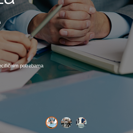
e
ecifičnim potrebama