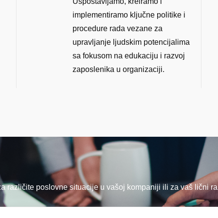
Uspostavljamo, kreiramo i
implementiramo ključne politike i
procedure rada vezane za
upravljanje ljudskim potencijalima
sa fokusom na edukaciju i razvoj
zaposlenika u organizaciji.
 različite poslovne situacije u vašoj kompaniji ili za vaš lični ra