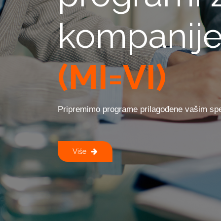
kompanij
(MI=VI)
Pripremimo programe prilagođene vašim sp
Više