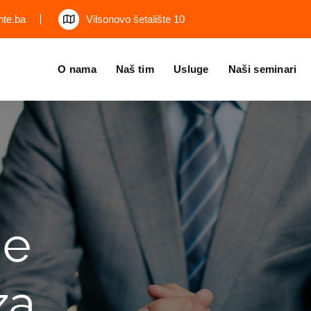
nte.ba
Vilsonovo šetalište 10
O nama
Naš tim
Usluge
Naši seminari
de
za