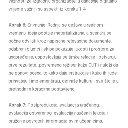
važnosti za izgradnju organizacije, u današnje digitalno
vrijeme važniji su aspekti iz koraka 1-4.
Korak 6:
Snimanje. Radnja se dešava u realnom
vremenu, ideja postaje materijalizirana, a scenarij se
počne odvijati kroz napisane relevantne dokumente,
odabrani glumci i ekipa pokazuje jakosti i prostore za
unapređenje, uspostavljaju se timke relacije i ostvaruju
prve rezultate…povremeno režiser kaže CUT i naloži da
se ponovi scena, to kako daje instrukcije i kako ih ljude
prihvataju i implementiraju, definiše kulturu i sve što je u
prethodnim koracima postavljeno.
Korak 7:
Postprodukcija, evaluacija urađenog,
evaluacija ostvarenog, evaluacija naučenih lekcija i
pružanje povratnih informacija svim učesnicima.