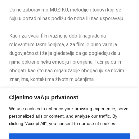
Da ne zaboravimo MUZIKU, melodije i tonovi koji se
čuju u pozadini nas podižu do neba ili nas usporavaju.
Kao i za svaki film važno je dobiti nagradu na
relevantnim takmičenjima, a za film je puno važnija
dugovječnost i želja gledatelja da ga pogledaju da u
njima pokrene neku emociju i promjenu. Tačnije da ih
obogati, kao što nas organizacije obogaćuju sa novim
znanjima, kontaktima životnim učenjima.
Cijenimo vaÅ¡u privatnost
PRETHODNI ČLANAK
NAREDNI ČLANAK
We use cookies to enhance your browsing experience, serve
Program “Digitalna Evropa” – mogućnosti i način učešća
Kako ojačati ljepilo koje drži ljude u organizacijama?
personalized ads or content, and analyze our traffic. By
clicking "Accept All", you consent to our use of cookies.