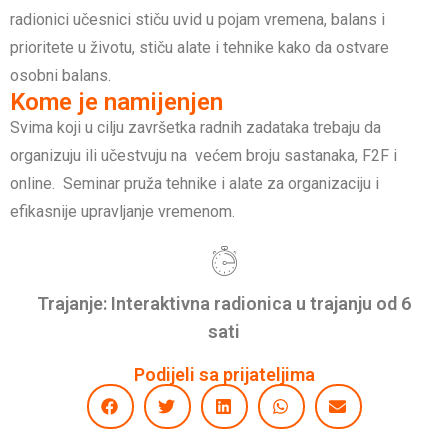
radionici učesnici stiču uvid u pojam vremena, balans i
prioritete u životu, stiču alate i tehnike kako da ostvare
osobni balans.
Kome je namijenjen
Svima koji u cilju završetka radnih zadataka trebaju da
organizuju ili učestvuju na većem broju sastanaka, F2F i
online. Seminar pruža tehnike i alate za organizaciju i
efikasnije upravljanje vremenom.
Trajanje: Interaktivna radionica u trajanju od 6
sati
Podijeli sa prijateljima